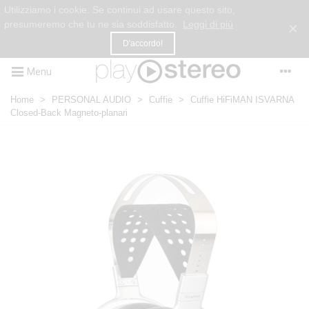
Utilizziamo i cookie. Se continui ad usare questo sito,
presumeremo che tu ne sia soddisfatto.
Leggi di più
×
D'accordo!
Menu
Home
>
PERSONAL AUDIO
>
Cuffie
>
Cuffie HiFiMAN ISVARNA
Closed-Back Magneto-planari