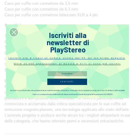
Cavo per cuffie con connettore da 3,5 mm
Cavo per cuffie con connettore da 6,3 mm
Cavo per cuffie con connettore bilanciato XLR a 4 pin
Specifiche
Iscriviti alla
Stile: Closed-Back
newsletter di
Cavo: Multiple Options - 3.5mm, 6.3mm, XLR
Tipo di trasduttore: planare "True Nanometer"
PlayStereo
Risposta in frequenza: 6Hz-60kHz
Impedenza: 16 ohm
Iscriviti ora e ricevi un codice sconto del 5% sul tuo primo acquisto
Sensibilità: 93dB
Oltre 20.000 appassionati di musica e hi-fi si sono già iscritti
Peso: 462g
Introduzione alla HiFiMAN
Iscriviti
Fondata dal Dr. Fang Bian nel 2007, HiFiMAN è ampiamente
Il tuo indirizzo email sarà utilizzato esclusivamente per inviarti la newsletter di PlayStereo. Potrai disiscriverti in qualsiasi momento con un solo clic all’interno della newsletter.
riconosciuto come uno dei principali produttori di cuffie ad alte
Autorizzo consapevolmente il trattamento dei dati personali inseriti in questo sito ai sensi del Regolamento (UE) 2016/679.
prestazioni e altri prodotti audio correlati. HiFiMAN è particolarmente
conosciuta e acclamata dalla critica specializzata per le sue cuffie ad
emissione magneto-planare, una tecnologia applicata allo stato dell'arte.
L'azienda progetta e produce anche alcuni tra i migliori altoparlanti in-ear
della categoria, che hanno ottenuto premi e recensioni entusiastiche.