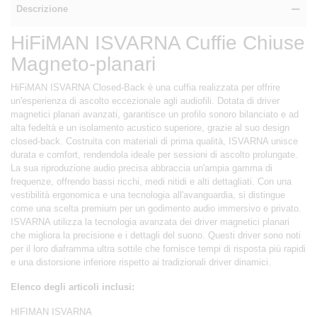
Descrizione
HiFiMAN ISVARNA Cuffie Chiuse
Magneto-planari
HiFiMAN ISVARNA Closed-Back è una cuffia realizzata per offrire
un'esperienza di ascolto eccezionale agli audiofili. Dotata di driver
magnetici planari avanzati, garantisce un profilo sonoro bilanciato e ad
alta fedeltà e un isolamento acustico superiore, grazie al suo design
closed-back. Costruita con materiali di prima qualità, ISVARNA unisce
durata e comfort, rendendola ideale per sessioni di ascolto prolungate.
La sua riproduzione audio precisa abbraccia un'ampia gamma di
frequenze, offrendo bassi ricchi, medi nitidi e alti dettagliati. Con una
vestibilità ergonomica e una tecnologia all'avanguardia, si distingue
come una scelta premium per un godimento audio immersivo e privato.
ISVARNA utilizza la tecnologia avanzata dei driver magnetici planari
che migliora la precisione e i dettagli del suono. Questi driver sono noti
per il loro diaframma ultra sottile che fornisce tempi di risposta più rapidi
e una distorsione inferiore rispetto ai tradizionali driver dinamici.
Elenco degli articoli inclusi:
HIFIMAN ISVARNA