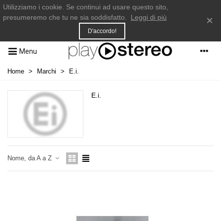
Utilizziamo i cookie. Se continui ad usare questo sito,
presumeremo che tu ne sia soddisfatto.
Leggi di più
×
D'accordo!
Menu
Home
>
Marchi
>
E.i.
E.i.
Nome, da A a Z