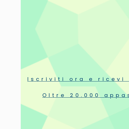
ACCESSORI
COMPUTER MUSIC
PERSONAL AUDIO
ULTIMI ARRIVI
LP
Caig 50 
CD
Cotone
11,50 €
Riviste
Iscriviti ora e ricev
Eventi
Oltre 20.000 appas
In vetrina
Offerte a tempo
Fuori produzione