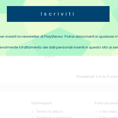
Iscriviti
er inviarti la newsletter di PlayStereo. Potrai disiscriverti in qualsias
oxIT FaderLube
Caig DeoxIT Kit Pulizia
olmente il trattamento dei dati personali inseriti in questo sito ai 
e) Lubrificante
Cellulari
ometri Tubo
5,95 €
Visualizzati
1
-6 su 6 artic
Informazioni
Il mio account
Termini di utilizzo
I miei ordini
Spedizioni e pagamenti
Il mio conto