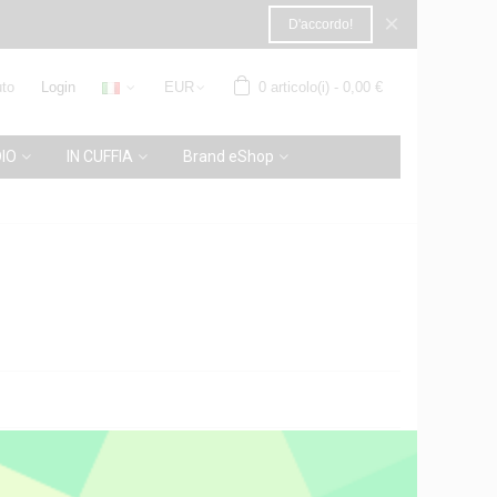
×
D'accordo!
to
Login
EUR
0
articolo(i)
-
0,00 €
IO
IN CUFFIA
Brand eShop