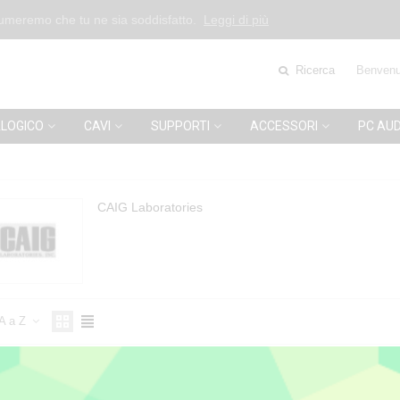
esumeremo che tu ne sia soddisfatto.
Leggi di più
Ricerca
Benvenu
LOGICO
CAVI
SUPPORTI
ACCESSORI
PC AUD
CAIG Laboratories
A a Z