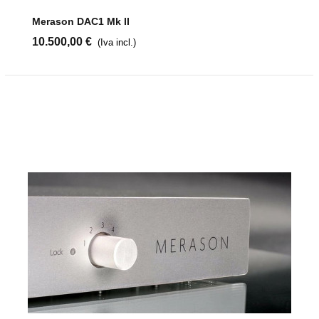
Merason DAC1 Mk II
10.500,00 €
(Iva incl.)
Iscriviti alla
newsletter di
PlayStereo
Iscriviti ora e ricevi un codice sconto del 5% sul tuo primo acquisto
Oltre 20.000 appassionati di musica e hi-fi si sono già iscritti
Iscriviti
Il tuo indirizzo email sarà utilizzato esclusivamente per inviarti la newsletter di PlayStereo. Potrai disiscriverti in qualsiasi momento con un solo clic all’interno della newsletter.
Autorizzo consapevolmente il trattamento dei dati personali inseriti in questo sito ai sensi del Regolamento (UE) 2016/679.