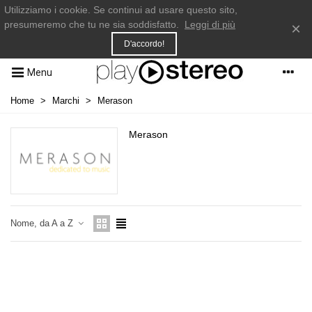
Utilizziamo i cookie. Se continui ad usare questo sito,
presumeremo che tu ne sia soddisfatto.
Leggi di più
×
D'accordo!
Menu
Home
>
Marchi
>
Merason
Merason
Nome, da A a Z