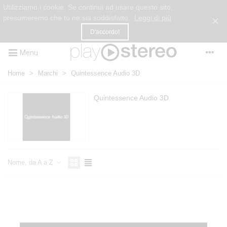
Utilizziamo i cookie. Se continui ad usare questo sito,
presumeremo che tu ne sia soddisfatto.
Leggi di più
×
D'accordo!
Menu
Home
>
Marchi
>
Quintessence Audio 3D
Quintessence Audio 3D
Nome, da A a Z