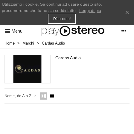
Utilizziamo i cookie. Se continui ad usare questo sito,
presumeremo che tu ne sia soddisfatto.
Leggi di più
×
D'accordo!
Menu
Home
>
Marchi
>
Cardas Audio
Cardas Audio
Nome, da A a Z