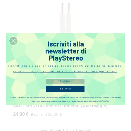
Iscriviti alla
newsletter di
PlayStereo
Iscriviti ora e ricevi un codice sconto del 5% sul tuo primo acquisto
Oltre 20.000 appassionati di musica e hi-fi si sono già iscritti
Iscriviti
Il tuo indirizzo email sarà utilizzato esclusivamente per inviarti la newsletter di PlayStereo. Potrai disiscriverti in qualsiasi momento con un solo clic all’interno della newsletter.
Autorizzo consapevolmente il trattamento dei dati personali inseriti in questo sito ai sensi del Regolamento (UE) 2016/679.
SAEC SPC-710 Cavo Per Diffusori (a Metraggio)
24,00 €
32,00 €
(Iva incl.)
Visualizzati
1
-1 su 1 articoli