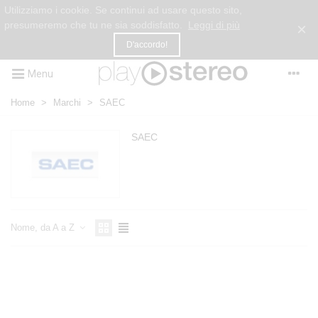
Utilizziamo i cookie. Se continui ad usare questo sito,
presumeremo che tu ne sia soddisfatto.
Leggi di più
×
D'accordo!
Menu
Home
>
Marchi
>
SAEC
SAEC
Nome, da A a Z