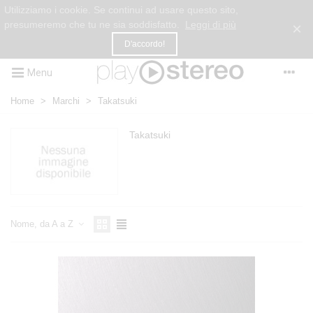
Utilizziamo i cookie. Se continui ad usare questo sito,
presumeremo che tu ne sia soddisfatto.
Leggi di più
×
D'accordo!
Menu
Home
>
Marchi
>
Takatsuki
Takatsuki
Nome, da A a Z