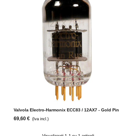
Iscriviti alla
newsletter di
PlayStereo
Iscriviti ora e ricevi un codice sconto del 5% sul tuo primo acquisto
Oltre 20.000 appassionati di musica e hi-fi si sono già iscritti
Iscriviti
Il tuo indirizzo email sarà utilizzato esclusivamente per inviarti la newsletter di PlayStereo. Potrai disiscriverti in qualsiasi momento con un solo clic all’interno della newsletter.
Autorizzo consapevolmente il trattamento dei dati personali inseriti in questo sito ai sensi del Regolamento (UE) 2016/679.
Valvola Electro-Harmonix ECC83 / 12AX7 - Gold Pin
69,60 €
(Iva incl.)
Visualizzati
1
-1 su 1 articoli