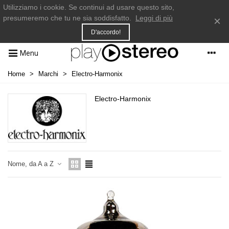
Utilizziamo i cookie. Se continui ad usare questo sito,
presumeremo che tu ne sia soddisfatto.
Leggi di più
×
D'accordo!
Menu
Home
>
Marchi
>
Electro-Harmonix
Electro-Harmonix
Nome, da A a Z