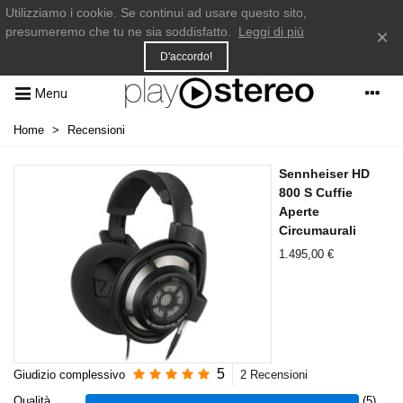
Utilizziamo i cookie. Se continui ad usare questo sito,
presumeremo che tu ne sia soddisfatto.
Leggi di più
×
D'accordo!
Menu
Home
>
Recensioni
Sennheiser HD
800 S Cuffie
Aperte
Circumaurali
1.495,00 €
5
Giudizio complessivo
2 Recensioni
Qualità
(5)