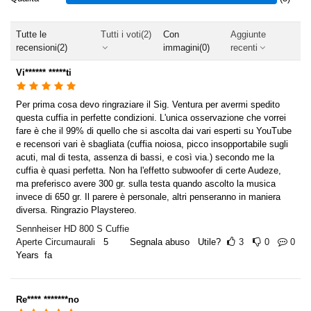
Tutte le
Tutti i voti
(2)
Con
Aggiunte
recensioni
(2)
immagini
(0)
recenti
Vi****** *****ti
Per prima cosa devo ringraziare il Sig. Ventura per avermi spedito
questa cuffia in perfette condizioni. L'unica osservazione che vorrei
fare è che il 99% di quello che si ascolta dai vari esperti su YouTube
e recensori vari è sbagliata (cuffia noiosa, picco insopportabile sugli
acuti, mal di testa, assenza di bassi, e così via.) secondo me la
cuffia è quasi perfetta. Non ha l'effetto subwoofer di certe Audeze,
ma preferisco avere 300 gr. sulla testa quando ascolto la musica
invece di 650 gr. Il parere è personale, altri penseranno in maniera
diversa. Ringrazio Playstereo.
Sennheiser HD 800 S Cuffie
Aperte Circumaurali
5
Segnala abuso
Utile?
3
0
0
Years fa
Re**** *******no