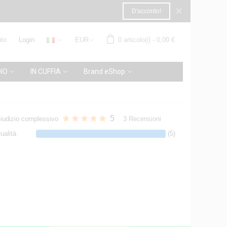
×
D'accordo!
to
Login
EUR
0
articolo(i)
-
0,00 €
IO
IN CUFFIA
Brand eShop
5
iudizio complessivo
3 Recensioni
ualità
(5)