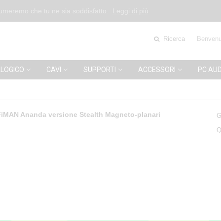
esumeremo che tu ne sia soddisfatto.
Leggi di più
Ricerca
Benvenu
LOGICO
CAVI
SUPPORTI
ACCESSORI
PC AUD
FiMAN Ananda versione Stealth Magneto-planari
G
Q