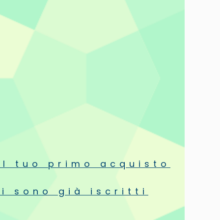
Aggiunte recenti
dello; non è stato comunque un acquisto programmato ma
nico è di una ampiezza vertiginosa e offre grande nitidezza e
limenti.
Segnala abuso
Utile?
0
0
0
rvenuti nel sostituire la cuffia all'emergere di un problema
Segnala abuso
Utile?
0
0
0
ò l'appetito vien mangiando, "assaggiai" le Arya e mi
ul tuo primo acquisto
 mancava, una certa maggior spinta che percepivo con le
a tanta. Così inoltro un nuovo ordine a Stereoplay e... Mai
i sono già iscritti
 in alto, più dettaglio, più aria, quindi una scena sonora più
pacità di restituzione delle microinformazioni ambientali