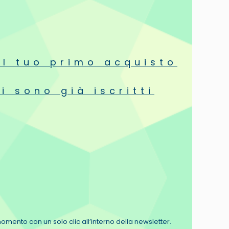
oco vicina a quella delle cuffie cablate.
ul tuo primo acquisto
a esercitare pressione.
i sono già iscritti
i momento con un solo clic all’interno della newsletter.