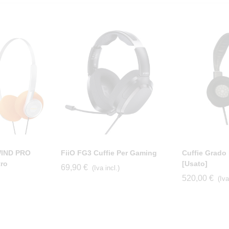
WIND PRO
FiiO FG3 Cuffie Per Gaming
Cuffie Grado
tro
[usato]
69,90 €
(Iva incl.)
520,00 €
(Iva