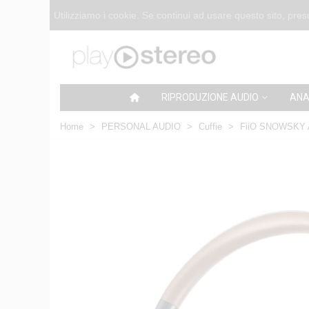
Utilizziamo i cookie. Se continui ad usare questo sito, pr
RIPRODUZIONE AUDIO
ANA
Home
>
PERSONAL AUDIO
>
Cuffie
>
FiiO SNOWSKY A