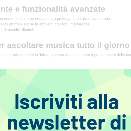
ente e funzionalità avanzate
e riduce il consumo energetico e prolunga la durata della batteria.
nto ottimale anche in ambienti con forti interferenze.
à di ascolto illimitate.
er ascoltare musica tutto il giorno
ciente per garantire un’intera giornata di musica senza preoccuparsi della ric
Iscriviti alla
newsletter di
gaming