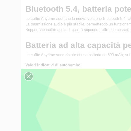
Bluetooth 5.4, batteria pot
Le cuffie Anytime adottano la nuova versione Bluetooth 5.4, ch
La trasmissione audio è più stabile, permettendo un funzioname
Supportano inoltre audio di qualità superiore, offrendo possibilit
Batteria ad alta capacità p
Le cuffie Anytime sono dotate di una batteria da 500 mAh, suffi
Valori indicativi di autonomia:
Riproduzione musicale con ANC disattivato:
circa 58 ore
Riproduzione musicale con ANC attivato:
circa 35 ore
Solo ANC attivo, senza musica:
circa 50 ore
In standby connesso a uno smartphone:
circa 330 ore
Supporto ANC e modalità 