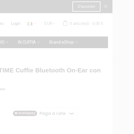
×
D'accordo!
to
Login
EUR
0
articolo(i)
-
0,00 €
IO
IN CUFFIA
Brand eShop
ME Cuffie Bluetooth On-Ear con
ovo