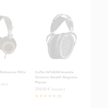
 Reference RS1x
Cuffie HiFiMAN Ananda
Cuffie Hi
Versione Stealth Magneto-
Magneto-
Planari
789,00 €
 incl.)
259,00 €
(Iva incl.)
(3)