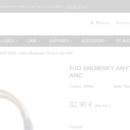
esumeremo che tu ne sia soddisfatto.
Leggi di più
Ricerca
Benvenu
LOGICO
CAVI
SUPPORTI
ACCESSORI
PC AUD
NYTIME Cuffie Bluetooth On-Ear con ANC
FiiO SNOWSKY ANYTI
ANC
Codice:
2994a
Stato:
Nu
32,90 €
(Iva incl.)
Finitura