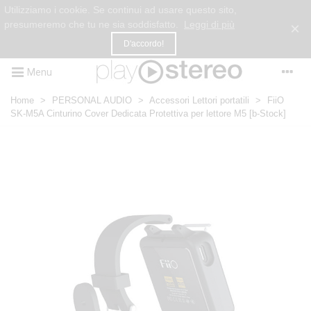
Utilizziamo i cookie. Se continui ad usare questo sito,
presumeremo che tu ne sia soddisfatto.
Leggi di più
×
D'accordo!
Menu
Home
>
PERSONAL AUDIO
>
Accessori Lettori portatili
>
FiiO
SK-M5A Cinturino Cover Dedicata Protettiva per lettore M5 [b-Stock]