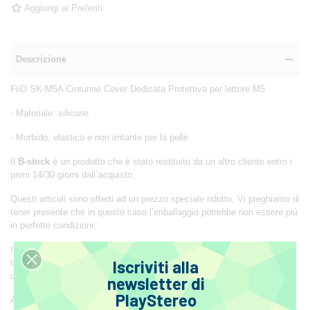
Aggiungi ai Preferiti
Descrizione
FiiO SK-M5A Cinturino Cover Dedicata Protettiva per lettore M5
- Materiale: silicone
- Morbido, elastico e non irritante per la pelle
Il
B-stock
è un prodotto che è stato restituito da un altro cliente entro i
primi 14/30 giorni dall´acquisto.
Questi articoli sono offerti ad un prezzo speciale ridotto. Vi preghiamo di
tener presente che in questo caso l’imballaggio potrebbe non essere più
in perfette condizioni.
I prodotti B-stock sono perfettamente funzionanti e vengono controllati
Iscriviti alla
dai nostri specialisti prima di essere catalogati come tali. Essi sono
coperti dalla garanzia di 2 anni come qualsiasi altro prodotto nuovo.
newsletter di
PlayStereo
Attenzione: queste offerte sono limitate e spesso si limitano ad una