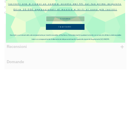
sola unità. La disponibilità non è dunque garantita. Eventuali
Iscriviti ora e ricevi un codice sconto del 5% sul tuo primo acquisto
osservazioni sul prodotto verranno indicate all’inizio della descrizione
Oltre 20.000 appassionati di musica e hi-fi si sono già iscritti
dell'articolo.
Iscriviti
Designer
Il tuo indirizzo email sarà utilizzato esclusivamente per inviarti la newsletter di PlayStereo. Potrai disiscriverti in qualsiasi momento con un solo clic all’interno della newsletter.
Autorizzo consapevolmente il trattamento dei dati personali inseriti in questo sito ai sensi del Regolamento (UE) 2016/679.
Recensioni
Domande