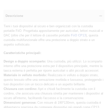
Descrizione
Tieni i tuoi dispositivi al sicuro e ben organizzati con la custodia
portatile FiiO. Progettata appositamente per auricolari, lettori musicali e
DAC (oltre che per il lettore di cassette portatile
FiiO CP13
), questa
custodia multifunzionale offre una protezione a doppio strato e un
aspetto sofisticato.
Caratteristiche principali:
Design a doppio scomparto:
Una custodia, più utilizzi. Lo scomparto
interno offre una protezione extra per il dispositivo principale, mentre la
tasca esterna è perfetta per riporre auricolari o altri piccoli accessori.
Materiale in velluto morbido:
Realizzata in velluto a doppio strato,
questo tessuto offre una sensazione morbida e lussuosa, proteggendo i
tuoi dispositivi con un tocco delicato e un aspetto brillante.
Chiusura con cordino:
Apri e chiudi facilmente la custodia con il
cordino, che assicura una chiusura stretta per mantenere i dispositivi al
sicuro all'interno, facilitando l'accesso e la conservazione.
Dimensioni generose:
Con misure di 190*130mm, questa custodia è
abbastanza spaziosa da contenere dispositivi più grandi come CP13,