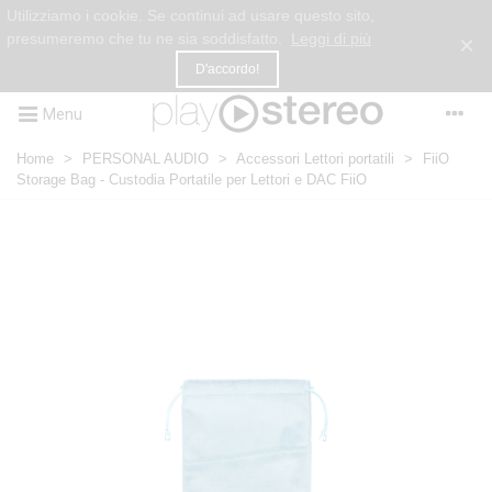
Utilizziamo i cookie. Se continui ad usare questo sito,
presumeremo che tu ne sia soddisfatto.
Leggi di più
×
D'accordo!
Menu
Home
>
PERSONAL AUDIO
>
Accessori Lettori portatili
>
FiiO
Storage Bag - Custodia Portatile per Lettori e DAC FiiO