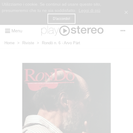
Utilizziamo i cookie. Se continui ad usare questo sito,
presumeremo che tu ne sia soddisfatto.
Leggi di più
×
D'accordo!
Menu
Home
>
Riviste
>
Rondò n. 6 - Arvo Pärt