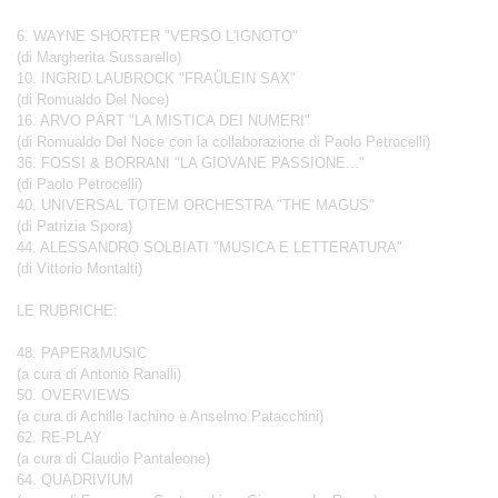
6. WAYNE SHORTER "VERSO L'IGNOTO"
(di Margherita Sussarello)
10. INGRID LAUBROCK "FRAÜLEIN SAX"
(di Romualdo Del Noce)
16. ARVO PÄRT "LA MISTICA DEI NUMERI"
(di Romualdo Del Noce con la collaborazione di Paolo Petrocelli)
36. FOSSI & BORRANI "LA GIOVANE PASSIONE..."
(di Paolo Petrocelli)
40. UNIVERSAL TOTEM ORCHESTRA "THE MAGUS"
(di Patrizia Spora)
44. ALESSANDRO SOLBIATI "MUSICA E LETTERATURA"
(di Vittorio Montalti)
LE RUBRICHE:
48. PAPER&MUSIC
(a cura di Antonio Ranalli)
50. OVERVIEWS
(a cura di Achille Iachino e Anselmo Patacchini)
62. RE-PLAY
(a cura di Claudio Pantaleone)
64. QUADRIVIUM