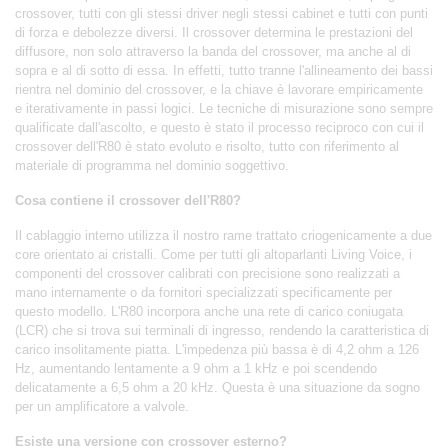
crossover, tutti con gli stessi driver negli stessi cabinet e tutti con punti
di forza e debolezze diversi. Il crossover determina le prestazioni del
diffusore, non solo attraverso la banda del crossover, ma anche al di
sopra e al di sotto di essa. In effetti, tutto tranne l'allineamento dei bassi
rientra nel dominio del crossover, e la chiave è lavorare empiricamente
e iterativamente in passi logici. Le tecniche di misurazione sono sempre
qualificate dall'ascolto, e questo è stato il processo reciproco con cui il
crossover dell'R80 è stato evoluto e risolto, tutto con riferimento al
materiale di programma nel dominio soggettivo.
Cosa contiene il crossover dell'R80?
Il cablaggio interno utilizza il nostro rame trattato criogenicamente a due
core orientato ai cristalli. Come per tutti gli altoparlanti Living Voice, i
componenti del crossover calibrati con precisione sono realizzati a
mano internamente o da fornitori specializzati specificamente per
questo modello. L'R80 incorpora anche una rete di carico coniugata
(LCR) che si trova sui terminali di ingresso, rendendo la caratteristica di
carico insolitamente piatta. L'impedenza più bassa è di 4,2 ohm a 126
Hz, aumentando lentamente a 9 ohm a 1 kHz e poi scendendo
delicatamente a 6,5 ohm a 20 kHz. Questa è una situazione da sogno
per un amplificatore a valvole.
Esiste una versione con crossover esterno?