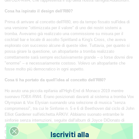
dell'OBX-RW4, che rappresenta il top della nostra famiglia Auditorium.
Cosa ha ispirato il design dell'R80?
Prima di arrivare al concetto dell'R80, ero da tempo fissato sull'idea di
una versione "ottimizzata per il valore" di uno dei nostri sistemi a
tromba. Avevamo già realizzato una commissione su misura per il
cocktail bar e locale di ascolto Spiritland a King's Cross, che aveva
esplorato con successo alcune di queste idee. Tuttavia, per quanto si
possa girare la questione, un altoparlante a tromba realizzato
correttamente sarà sempre esclusivamente grande – o forse dovrei dire
"enorme" – e necessariamente costoso. Volevo un altoparlante che
fosse molto più democratico in ogni aspetto.
Cosa ti ha portato da quell'idea al concetto dell'R80?
Ho avuto una piccola epifania all'High-End di Monaco 2019 mentre
suonavo l'OBX-RW4. Erano posizionati davanti al sistema a tromba Vox
Olympian & Vox Elysian suonando una selezione di musica "senza
compromessi", tra cui le Sinfonie n. 5 e 6 di Beethoven dal ciclo di John
Elliot Gardener sull'etichetta ARKIV. Abbiamo suonato entrambe le
sinfonie senza interruzioni, seguite dall'album di Joyce DiDonato di
Arias di Handel, una corsa sulle montagne russe che accende l'anima.
Durante il giorno, molte persone pensavano che stessero suonando i
Iscriviti alla
Vox Olympian e hanno espresso il loro piacere di conseguenza. Questo