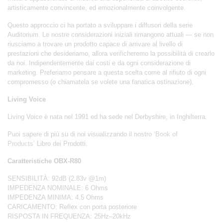
artisticamente convincente, ed emozionalmente coinvolgente.
Questo approccio ci ha portato a sviluppare i diffusori della serie
Auditorium. Le nostre considerazioni iniziali rimangono attuali — se non
riusciamo a trovare un prodotto capace di arrivare al livello di
prestazioni che desideriamo, allora verificheremo la possibilità di crearlo
da noi. Indipendentemente dai costi e da ogni considerazione di
marketing. Preferiamo pensare a questa scelta come al rifiuto di ogni
compromesso (o chiamatela se volete una fanatica ostinazione).
Living Voice
Living Voice è nata nel 1991 ed ha sede nel Derbyshire, in Inghilterra.
Puoi sapere di più su di noi visualizzando il nostro
‘Book of
Products’
Libro dei Prodotti.
Caratteristiche
OBX-R80
SENSIBILITÀ: 92dB (2.83v @1m)
IMPEDENZA NOMINALE: 6 Ohms
IMPEDENZA MINIMA: 4.5 Ohms
CARICAMENTO: Reflex con porta posteriore
RISPOSTA IN FREQUENZA: 25Hz–20kHz