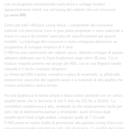
con un progresso incrementale meticoloso e sviluppi iterativi
apparentemente infiniti sia sul tuning del cabinet che sul crossover.
La serie R80
Come per tutti i diffusori Living Voice, i componenti del crossover
calibrati con precisione sono in gran parte proprietari e sono realizzati a
mano in casa o da fornitori specializzati specificamente per questo
modello. La topologia del crossover è stata sviluppata attraverso un
programma di sviluppo empirico di 4 anni.
Il R80 ha una costruzione del cabinet unica, ulteriore sviluppo di quanto
abbiamo elaborato per la Serie Auditorium negli ultimi 30 anni. Ciò si
traduce magnificamente nel design del R80, con la sua filigrana tonale
naturale e il facile contrasto dinamico.
La forma del R80 è pulita, semplice e priva di ornamenti, si affida alle
proporzioni classiche del rapporto aureo e a materiali di alta qualità che
creano un'estetica senza tempo.
Ha una larghezza di banda ampia e bassi estesi profondi con un carico
amplificatore che si discosta di soli 4 ohm da 120 Hz a 20 kHz. La
sensibilità complessiva è alta, rendendo la vita relativamente facile per
tutti i tipi di elettroniche partner e sfruttando i punti di forza degli
amplificatori triodi single-ended, compresi quelli da 7-10 watt.
Il R80 porta un nuovo livello di prestazioni alla gamma Living Voice con
una risposta tonale naturale su tutti i tipi di musica. La qualità del suono