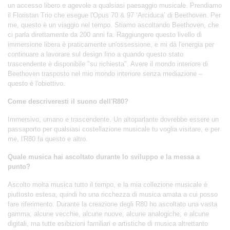
un accesso libero e agevole a qualsiasi paesaggio musicale. Prendiamo
il Floristan Trio che esegue l'Opus 70 & 97 ‘Arciduca’ di Beethoven. Per
me, questo è un viaggio nel tempo. Stiamo ascoltando Beethoven, che
ci parla direttamente da 200 anni fa. Raggiungere questo livello di
immersione libera è praticamente un'ossessione, e mi dà l'energia per
continuare a lavorare sul design fino a quando questo stato
trascendente è disponibile "su richiesta". Avere il mondo interiore di
Beethoven trasposto nel mio mondo interiore senza mediazione –
questo è l'obiettivo.
Come descriveresti il suono dell'R80?
Immersivo, umano e trascendente. Un altoparlante dovrebbe essere un
passaporto per qualsiasi costellazione musicale tu voglia visitare, e per
me, l'R80 fa questo e altro.
Quale musica hai ascoltato durante lo sviluppo e la messa a
punto?
Ascolto molta musica tutto il tempo, e la mia collezione musicale è
piuttosto estesa, quindi ho una ricchezza di musica amata a cui posso
fare riferimento. Durante la creazione degli R80 ho ascoltato una vasta
gamma; alcune vecchie, alcune nuove, alcune analogiche, e alcune
digitali, ma tutte esibizioni familiari e artistiche di musica altrettanto