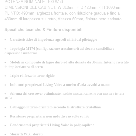
POTENZA NOMINALE: 100 Watt
DIMENSIONI DEL CABINET: W 310mm × D 423mm × H 1090mm
PLINTO: 490mm larghezza frontale, con riduzione graduale fino a
430mm di larghezza sul retro, Altezza 60mm, finitura nero satinato.
Specifiche tecniche & Finiture disponibili
Caratteristiche di impedenza agevoli ai fini del pilotaggio
Topologia MTM (configurazione trasduttori) ad elevata sensibilità e
dispersione uniforme
Mobile in composito di legno duro ad alta densità da 36mm. Interno rivestito
in impiacciatura di acero
Triplo rinforzo interno rigido
Induttori proprietari Living Voice a nucleo d'aria avvolti a mano
Schema del crossover ottimizzato
, isolato meccanicamente con messa a terra a
stella
Cablaggio interno orientato secondo la struttura cristallina
Resistenze proprietarie non induttive avvolte su filo
Condensatori proprietari Living Voice in polipropilene
Morsetti WBT dorati