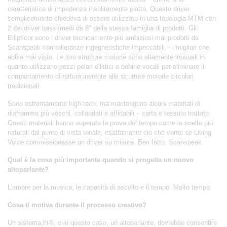
caratteristica di impedenza insolitamente piatta. Questo driver
semplicemente chiedeva di essere utilizzato in una topologia MTM con
2 dei driver bassi/medi da 8" della stessa famiglia di prodotti. Gli
Ellipticor sono i driver tecnicamente più ambiziosi mai prodotti da
Scanspeak con tolleranze ingegneristiche impeccabili – i migliori che
abbia mai visto. Le loro strutture motorie sono altamente inusuali in
quanto utilizzano pezzi polari ellittici e bobine vocali per eliminare il
comportamento di rottura inerente alle strutture motorie circolari
tradizionali.
Sono estremamente high-tech, ma mantengono alcuni materiali di
diaframma più vecchi, collaudati e affidabili – carta e tessuto trattato.
Questi materiali hanno superato la prova del tempo come le scelte più
naturali dal punto di vista tonale, esattamente ciò che vorrei se Living
Voice commissionasse un driver su misura. Ben fatto, Scanspeak.
Qual è la cosa più importante quando si progetta un nuovo
altoparlante?
L'amore per la musica, le capacità di ascolto e il tempo. Molto tempo.
Cosa ti motiva durante il processo creativo?
Un sistema hi-fi, o in questo caso, un altoparlante, dovrebbe consentire