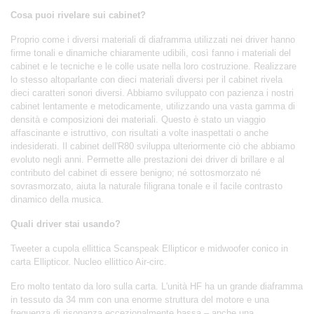
Cosa puoi rivelare sui cabinet?
Proprio come i diversi materiali di diaframma utilizzati nei driver hanno
firme tonali e dinamiche chiaramente udibili, così fanno i materiali del
cabinet e le tecniche e le colle usate nella loro costruzione. Realizzare
lo stesso altoparlante con dieci materiali diversi per il cabinet rivela
dieci caratteri sonori diversi. Abbiamo sviluppato con pazienza i nostri
cabinet lentamente e metodicamente, utilizzando una vasta gamma di
densità e composizioni dei materiali. Questo è stato un viaggio
affascinante e istruttivo, con risultati a volte inaspettati o anche
indesiderati. Il cabinet dell'R80 sviluppa ulteriormente ciò che abbiamo
evoluto negli anni. Permette alle prestazioni dei driver di brillare e al
contributo del cabinet di essere benigno; né sottosmorzato né
sovrasmorzato, aiuta la naturale filigrana tonale e il facile contrasto
dinamico della musica.
Quali driver stai usando?
Tweeter a cupola ellittica Scanspeak Ellipticor e midwoofer conico in
carta Ellipticor. Nucleo ellittico Air-circ.
Ero molto tentato da loro sulla carta. L'unità HF ha un grande diaframma
in tessuto da 34 mm con una enorme struttura del motore e una
frequenza di risonanza eccezionalmente bassa – anche una