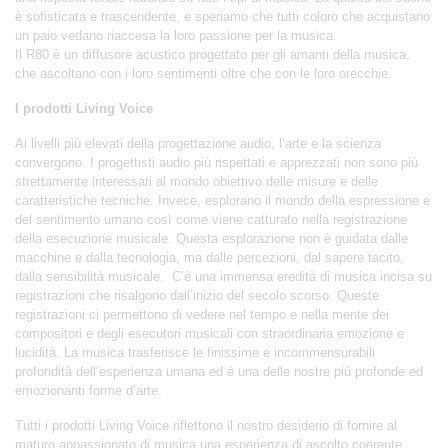
è sofisticata e trascendente, e speriamo che tutti coloro che acquistano
un paio vedano riaccesa la loro passione per la musica.
Il R80 è un diffusore acustico progettato per gli amanti della musica,
che ascoltano con i loro sentimenti oltre che con le loro orecchie.
I prodotti Living Voice
Ai livelli più elevati della progettazione audio, l’arte e la scienza
convergono. I progettisti audio più rispettati e apprezzati non sono più
strettamente interessati al mondo obiettivo delle misure e delle
caratteristiche tecniche. Invece, esplorano il mondo della espressione e
del sentimento umano così come viene catturato nella registrazione
della esecuzione musicale. Questa esplorazione non è guidata dalle
macchine e dalla tecnologia, ma dalle percezioni, dal sapere tacito,
dalla sensibilità musicale. C’è una immensa eredità di musica incisa su
registrazioni che risalgono dall’inizio del secolo scorso. Queste
registrazioni ci permettono di vedere nel tempo e nella mente dei
compositori e degli esecutori musicali con straordinaria emozione e
lucidità. La musica trasferisce le finissime e incommensurabili
profondità dell’esperienza umana ed è una delle nostre più profonde ed
emozionanti forme d’arte.
Tutti i prodotti Living Voice riflettono il nostro desiderio di fornire al
maturo appassionato di musica una esperienza di ascolto coerente,