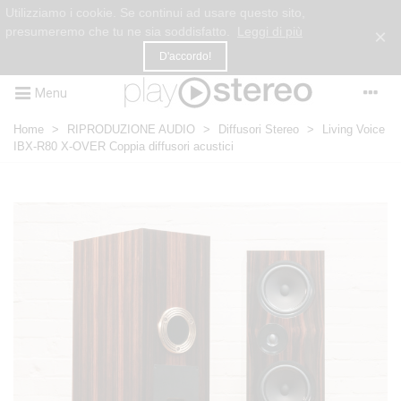
Utilizziamo i cookie. Se continui ad usare questo sito,
presumeremo che tu ne sia soddisfatto.
Leggi di più
×
D'accordo!
Menu
Home
>
RIPRODUZIONE AUDIO
>
Diffusori Stereo
>
Living Voice
IBX-R80 X-OVER Coppia diffusori acustici