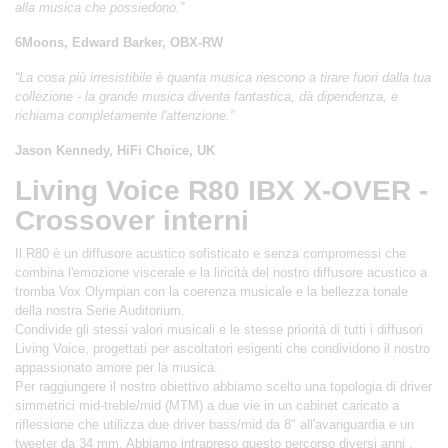
alla musica che possiedono.”
6Moons, Edward Barker, OBX-RW
“La cosa più irresistibile è quanta musica riescono a tirare fuori dalla tua
collezione - la grande musica diventa fantastica, dà dipendenza, e
richiama completamente l'attenzione.”
Jason Kennedy, HiFi Choice, UK
Living Voice R80 IBX X-OVER -
Crossover interni
Il R80 è un diffusore acustico sofisticato e senza compromessi che
combina l'emozione viscerale e la liricità del nostro diffusore acustico a
tromba Vox Olympian con la coerenza musicale e la bellezza tonale
della nostra Serie Auditorium.
Condivide gli stessi valori musicali e le stesse priorità di tutti i diffusori
Living Voice, progettati per ascoltatori esigenti che condividono il nostro
appassionato amore per la musica.
Per raggiungere il nostro obiettivo abbiamo scelto una topologia di driver
simmetrici mid-treble/mid (MTM) a due vie in un cabinet caricato a
riflessione che utilizza due driver bass/mid da 8" all'avanguardia e un
tweeter da 34 mm. Abbiamo intrapreso questo percorso diversi anni ,