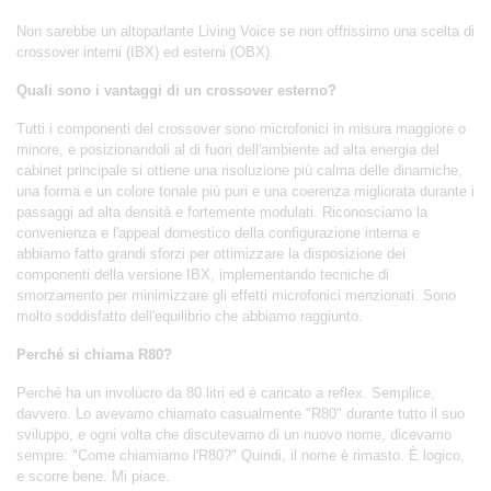
Non sarebbe un altoparlante Living Voice se non offrissimo una scelta di
crossover interni (IBX) ed esterni (OBX).
Quali sono i vantaggi di un crossover esterno?
Tutti i componenti del crossover sono microfonici in misura maggiore o
minore, e posizionandoli al di fuori dell'ambiente ad alta energia del
cabinet principale si ottiene una risoluzione più calma delle dinamiche,
una forma e un colore tonale più puri e una coerenza migliorata durante i
passaggi ad alta densità e fortemente modulati. Riconosciamo la
convenienza e l'appeal domestico della configurazione interna e
abbiamo fatto grandi sforzi per ottimizzare la disposizione dei
componenti della versione IBX, implementando tecniche di
smorzamento per minimizzare gli effetti microfonici menzionati. Sono
molto soddisfatto dell'equilibrio che abbiamo raggiunto.
Perché si chiama R80?
Perché ha un involucro da 80 litri ed è caricato a reflex. Semplice,
davvero. Lo avevamo chiamato casualmente "R80" durante tutto il suo
sviluppo, e ogni volta che discutevamo di un nuovo nome, dicevamo
sempre: "Come chiamiamo l'R80?" Quindi, il nome è rimasto. È logico,
e scorre bene. Mi piace.