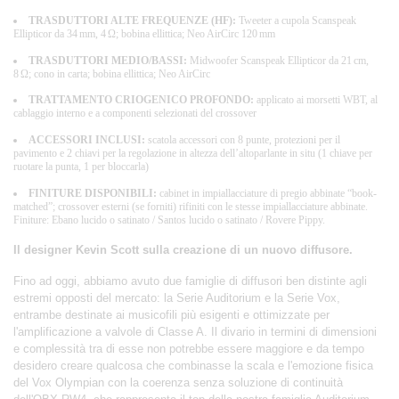
TRASDUTTORI ALTE FREQUENZE (HF):
Tweeter a cupola Scanspeak
Ellipticor da 34 mm, 4 Ω; bobina ellittica; Neo AirCirc 120 mm
TRASDUTTORI MEDIO/BASSI:
Midwoofer Scanspeak Ellipticor da 21 cm,
8 Ω; cono in carta; bobina ellittica; Neo AirCirc
TRATTAMENTO CRIOGENICO PROFONDO:
applicato ai morsetti WBT, al
cablaggio interno e a componenti selezionati del crossover
ACCESSORI INCLUSI:
scatola accessori con 8 punte, protezioni per il
pavimento e 2 chiavi per la regolazione in altezza dell’altoparlante in situ (1 chiave per
ruotare la punta, 1 per bloccarla)
FINITURE DISPONIBILI:
cabinet in impiallacciature di pregio abbinate “book-
matched”; crossover esterni (se forniti) rifiniti con le stesse impiallacciature abbinate.
Finiture: Ebano lucido o satinato / Santos lucido o satinato / Rovere Pippy.
Il designer Kevin Scott sulla creazione di un nuovo diffusore.
Fino ad oggi, abbiamo avuto due famiglie di diffusori ben distinte agli
estremi opposti del mercato: la Serie Auditorium e la Serie Vox,
entrambe destinate ai musicofili più esigenti e ottimizzate per
l'amplificazione a valvole di Classe A. Il divario in termini di dimensioni
e complessità tra di esse non potrebbe essere maggiore e da tempo
desidero creare qualcosa che combinasse la scala e l'emozione fisica
del Vox Olympian con la coerenza senza soluzione di continuità