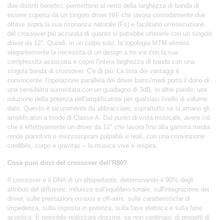
due distinti benefici: permettono al resto della larghezza di banda di
essere coperta da un singolo driver H/F che lavora comodamente due
ottave sopra la sua risonanza naturale (Fs) e facilitano un'esecuzione
del crossover più accurata di quanto si potrebbe ottenere con un singolo
driver da 12". Quindi, in un colpo solo, la topologia MTM elimina
elegantemente la necessità di un design a tre vie con la sua
complessità associata e copre l'intera larghezza di banda con una
singola banda di crossover. C'è di più. La lista dei vantaggi è
convincente: l'operazione parallela dei driver bassi/medi porta il dono di
una sensibilità aumentata con un guadagno di 3dB, in altre parole, una
riduzione della potenza dell'amplificatore per qualsiasi livello di volume
dato. Questo è sicuramente da abbracciare, soprattutto se si amano gli
amplificatori a triode di Classe A. Dal punto di vista musicale, avere ciò
che è effettivamente un driver da 12" che lavora fino alla gamma media
rende pianoforti e mezzosoprani palpabili e reali, con una convinzione
credibile, corpo e gravitas – la musica vive e respira.
Cosa puoi dirci del crossover dell'R80?
Il crossover è il DNA di un altoparlante, determinando il 90% degli
attributi del diffusore; influisce sull'equilibrio tonale, sull'integrazione dei
driver, sulle prestazioni on-axis e off-axis, sulle caratteristiche di
impedenza, sulla risposta in potenza, sulla fase elettrica e sulla fase
acustica. È possibile realizzare dozzine, se non centinaia, di progetti di