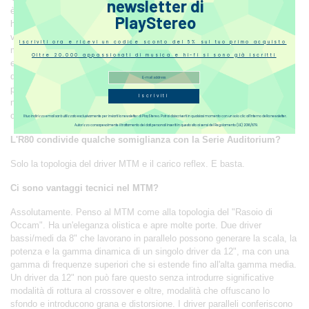
newsletter di
è stato il destino che mi parlava. È stata un'esperienza chiave che mi
PlayStereo
ha fatto distogliere lo sguardo da un percorso derivato dalla Serie Vox
verso un design a due vie MTM (medio / acuto / medio) portato al suo
Iscriviti ora e ricevi un codice sconto del 5% sul tuo primo acquisto
massimo potenziale, e questo ha segnato l'inizio di un viaggio di
Oltre 20.000 appassionati di musica e hi-fi si sono già iscritti
esplorazione che ha portato al design dell'R80. L'R80 condivide le virtù
di entrambi gli approcci di design, guadagnando al contempo vantaggi
prestazionali unici nel processo. Colma con successo il divario tra le
Iscriviti
nostre due famiglie di altoparlanti sia per dimensioni che per
complessità.
Il tuo indirizzo email sarà utilizzato esclusivamente per inviarti la newsletter di PlayStereo. Potrai disiscriverti in qualsiasi momento con un solo clic all’interno della newsletter.
Autorizzo consapevolmente il trattamento dei dati personali inseriti in questo sito ai sensi del Regolamento (UE) 2016/679.
L'R80 condivide qualche somiglianza con la Serie Auditorium?
Solo la topologia del driver MTM e il carico reflex. E basta.
Ci sono vantaggi tecnici nel MTM?
Assolutamente. Penso al MTM come alla topologia del "Rasoio di
Occam". Ha un'eleganza olistica e apre molte porte. Due driver
bassi/medi da 8" che lavorano in parallelo possono generare la scala, la
potenza e la gamma dinamica di un singolo driver da 12", ma con una
gamma di frequenze superiori che si estende fino all'alta gamma media.
Un driver da 12" non può fare questo senza introdurre significative
modalità di rottura al crossover e oltre, modalità che offuscano lo
sfondo e introducono grana e distorsione. I driver paralleli conferiscono