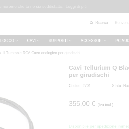
esumeremo che tu ne sia soddisfatto.
Leggi di più
Ricerca
Benvenu
LOGICO
CAVI
SUPPORTI
ACCESSORI
PC AUD
k II Turntable RCA Cavo analogico per giradischi
Cavi Tellurium Q Bla
per giradischi
Codice:
2701
Stato:
Nu
355,00 €
(Iva incl.)
Disponibile per spedizione immed