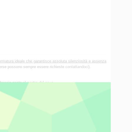
rmatura ideale che garantisce assoluta silenziosità e assenza
iverse possono sempre essere richieste
contattandoci
).
 freccia posta al centro del cavo.
i furono disponibili per i rivenditori, allo scopo di conoscere
installato sul suo sistema di riferimento.
ente, ci chiese se non avessimo cambiato qualcos'altro nel suo
 questo rivenditore decise di trattare Tellurium Black.