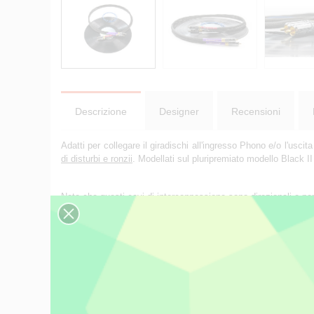
Descrizione
Designer
Recensioni
Adatti per collegare il giradischi all'ingresso Phono e/o l'uscit
di disturbi e ronzii
. Modellati sul pluripremiato modello Black
Nota che questi cavi di interconnessione sono direzionali e per 
Il Tellurium Black è stato il primo cavo che abbiamo sviluppato
i loro commenti e suggerimenti. Un rivenditore in particolare n
Ci sedemmo ad ascoltare alcuni brani da lui conosciuti. Quand
sistema oltre ai cavi. Solo quando scollegò e ricollegò diverse 