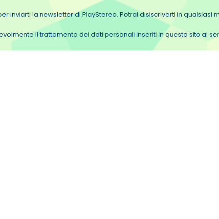
er inviarti la newsletter di PlayStereo. Potrai disiscriverti in qualsias
olmente il trattamento dei dati personali inseriti in questo sito ai 