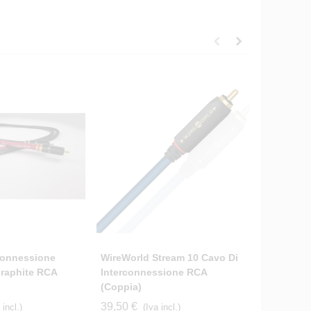
rconnessione
WireWorld Stream 10 Cavo Di
WireWorl
Graphite RCA
Interconnessione RCA
Cavi Di 
(coppia)
77,50 €
(
39,50 €
 incl.)
(Iva incl.)