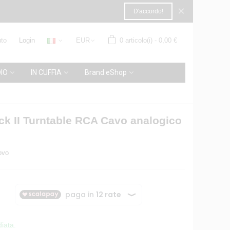
×
D'accordo!
to
Login
EUR
0
articolo(i)
-
0,00 €
IO
IN CUFFIA
Brand eShop
ck II Turntable RCA Cavo analogico
ovo
iata.