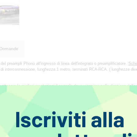
Domande
a del preampli Phono all'ingresso di linea dell'integrato o preamplificatore.
Sche
 II di interconnessione, lunghezza 1 metro, terminati RCA-RCA. ( lunghezze d
ottenere le migliori prestazioni il segnale deve viaggiare nella direzione della
Iscriviti alla
 e sapevamo di aver fatto qualcosa di molto speciale non appena i primi prototip
on riusciva a credere che il "Black" teneva testa ad un cavo molto più costoso 
o collegammo il Tellurium Black fece un balzo in avanti, ci guardò e, seriam
volte i diversi cavi di potenza, credette all'evidenza delle sue orecchie. Anche