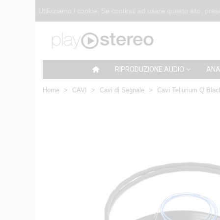
Utilizziamo i cookie. Se continui ad usare questo sito, pr
RIPRODUZIONE AUDIO
ANA
Home
>
CAVI
>
Cavi di Segnale
>
Cavi Tellurium Q Blac