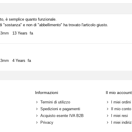
to, è semplice quanto funzionale.
i "sostanza" e non di "abbellimento" ha trovato l'articolo giusto.
i 43mm
13 Years fa
i 43mm
4 Years fa
Informazioni
Il mio account
Termini di utilizzo
I miei ordini
Spedizioni e pagamenti
Il mio conto
Acquisto esente IVA B2B
I miei resi
Privacy
I miei indiriz