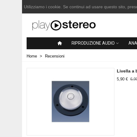
Utilizziamo i cookie. Se continui ad usare questo sito, pr
RIPRODUZIONE AUDIO
ANA
Home
>
Recensioni
Livella a
5,90 €
6,9