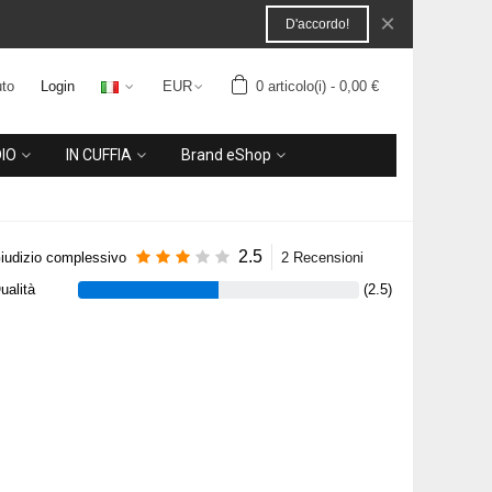
×
D'accordo!
to
Login
EUR
0
articolo(i)
-
0,00 €
IO
IN CUFFIA
Brand eShop
2.5
iudizio complessivo
2 Recensioni
ualità
(2.5)