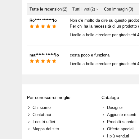
Tutte le recensioni
(2)
Tutti i voti
(2)
Con immagini
(0)
Ro**** *******lo
Non c'è molto da dire su questo prodot
Per chi ha la necessità di un prodotto d
Livella a bolla circolare per giradisch
ma****** ******lo
costa poco e funziona
Livella a bolla circolare per giradisch
Per conoscerci meglio
Catalogo
Chi siamo
Designer
Contattaci
Aggiunte recenti
I nostri uffici
Prodotti scontati
Mappa del sito
Offerte speciali
I più venduti