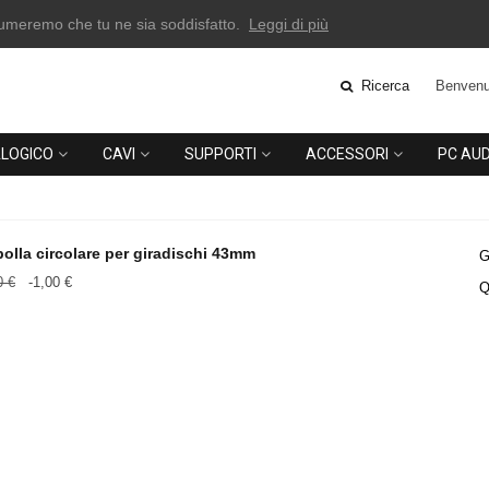
esumeremo che tu ne sia soddisfatto.
Leggi di più
Ricerca
Benvenu
LOGICO
CAVI
SUPPORTI
ACCESSORI
PC AUD
 bolla circolare per giradischi 43mm
G
0 €
-1,00 €
Q