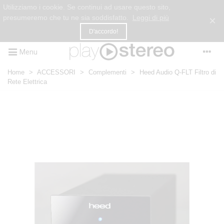
Utilizziamo i cookie. Se continui ad usare questo sito,
presumeremo che tu ne sia soddisfatto.
Leggi di più
×
D'accordo!
Menu
Home
>
ACCESSORI
>
Complementi
>
Heed Audio Q-FLT Filtro di
Rete Elettrica