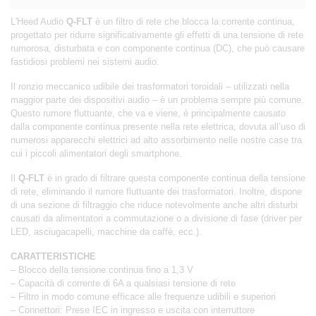
L'Heed Audio
Q-FLT
è un filtro di rete che blocca la corrente continua,
progettato per ridurre significativamente gli effetti di una tensione di rete
rumorosa, disturbata e con componente continua (DC), che può causare
fastidiosi problemi nei sistemi audio.
Il ronzio meccanico udibile dei trasformatori toroidali – utilizzati nella
maggior parte dei dispositivi audio – è un problema sempre più comune.
Questo rumore fluttuante, che va e viene, è principalmente causato
dalla componente continua presente nella rete elettrica, dovuta all’uso di
numerosi apparecchi elettrici ad alto assorbimento nelle nostre case tra
cui i piccoli alimentatori degli smartphone.
Il
Q-FLT
è in grado di filtrare questa componente continua della tensione
di rete, eliminando il rumore fluttuante dei trasformatori. Inoltre, dispone
di una sezione di filtraggio che riduce notevolmente anche altri disturbi
causati da alimentatori a commutazione o a divisione di fase (driver per
LED, asciugacapelli, macchine da caffè, ecc.).
CARATTERISTICHE
– Blocco della tensione continua fino a 1,3 V
– Capacità di corrente di 6A a qualsiasi tensione di rete
– Filtro in modo comune efficace alle frequenze udibili e superiori
– Connettori: Prese IEC in ingresso e uscita con interruttore