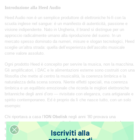
Introduzione alla Heed Audio
Heed Audio non è un semplice produttore di elettroniche hi-fi con la
scuola inglese nel sangue: è un manifesto di autenticità, passione e
visione indipendente. Nato in Ungheria, il brand si distingue per un
approccio radicalmente umano alla riproduzione del suono. In un
mercato spesso dominato da numeri, misure e slogan tecnologici, Heed
sceglie un’altra strada: quella dell’esperienza dell’ascolto musicale
come valore assoluto.
Ogni prodotto Heed è concepito per servire la musica, non la macchina.
Gli amplificatori, i DAC e le alimentazioni esterne sono costruiti con una
filosofia che mette al centro la musicalità, la coerenza timbrica e la
naturalezza della scena sonora. Niente effetti speciali, ma coerenza
timbrica e un equilibrio emozionale che ricorda le migliori elettroniche
britanniche degli anni d’oro — rivisitate con eleganza, cura artigianale e
spirito contemporaneo. Ed è proprio da lì che nasce tutto, con un solo
esempio:
Chi riportava a casa l’
ION Obelisk
negli anni ’80 provava una
sensazione rara e preziosa: quella di aver scoperto
un segreto ben
custodito
del mondo hi-fi. Non era un amplificatore appariscente, né
Iscriviti alla
gridava al miracolo con dati di targa altisonanti. Ma al primo ascolto,