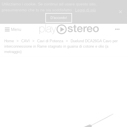
Utilizziamo i cookie. Se continui ad usare questo sito,
presumeremo che tu ne sia soddisfatto.
Leggi di più
×
D'accordo!
Menu
Home
>
CAVI
>
Cavi di Potenza
>
Duelund DCA26GA Cavo per
interconnessione in Rame stagnato in guaina di cotone e olio (a
metraggio)