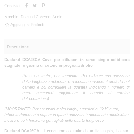
Condividi
Marchio:
Duelund Coherent Audio
Aggiungi ai Preferiti
Descrizione
Duelund DCA26GA Cavo per diffusori in rame single solid-core
stagnato in guaina di cotone impregnata di olio
Prezzo al metro, non terminato. Per ordinare uno spezzone
della lunghezza richiesta, è necessario inserire il prodotto nel
carrello e poi correggere la quantità indicando il numero di
metri necessari (aggiornare il carrello al termine
dell'operazione).
IMPORTANTE
: Per spezzoni molto lunghi, superiori a 10/15 metri,
fateci cortesemente sapere in quanti spezzoni è necessario suddividere
il cavo e ve li forniremo già tagliati nelle esatte lunghezze.
Duelund DCA26GA
– Il conduttore costituito da un filo singolo, basato