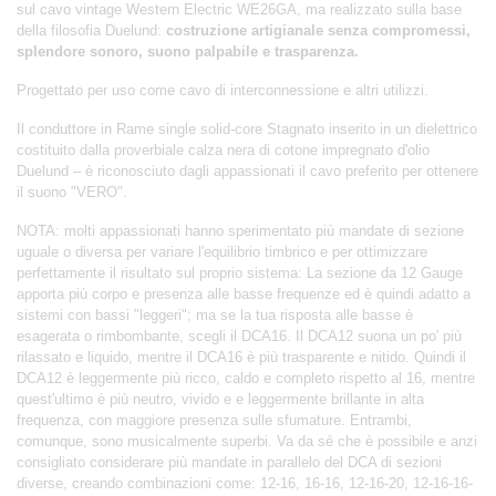
sul cavo vintage Western Electric WE26GA, ma realizzato sulla base
della filosofia Duelund:
costruzione artigianale senza compromessi,
splendore sonoro, suono palpabile e trasparenza.
Progettato per uso come cavo di interconnessione e altri utilizzi.
Il conduttore in Rame single solid-core Stagnato inserito in un dielettrico
costituito dalla proverbiale calza nera di cotone impregnato d'olio
Duelund – è riconosciuto dagli appassionati il cavo preferito per ottenere
il suono "VERO".
NOTA: molti appassionati hanno sperimentato più mandate di sezione
uguale o diversa per variare l'equilibrio timbrico e per ottimizzare
perfettamente il risultato sul proprio sistema: La sezione da 12 Gauge
apporta più corpo e presenza alle basse frequenze ed è quindi adatto a
sistemi con bassi "leggeri"; ma se la tua risposta alle basse è
esagerata o rimbombante, scegli il DCA16. Il DCA12 suona un po' più
rilassato e liquido, mentre il DCA16 è più trasparente e nitido. Quindi il
DCA12 è leggermente più ricco, caldo e completo rispetto al 16, mentre
quest'ultimo è più neutro, vivido e e leggermente brillante in alta
frequenza, con maggiore presenza sulle sfumature. Entrambi,
comunque, sono musicalmente superbi. Va da sé che è possibile e anzi
consigliato considerare più mandate in parallelo del DCA di sezioni
diverse, creando combinazioni come: 12-16, 16-16, 12-16-20, 12-16-16-