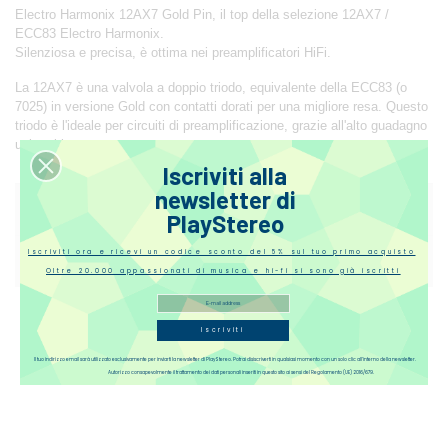
Electro Harmonix 12AX7 Gold Pin, il top della selezione 12AX7 /
ECC83 Electro Harmonix.
Silenziosa e precisa, è ottima nei preamplificatori HiFi.
La 12AX7 è una valvola a doppio triodo, equivalente della ECC83 (o
7025) in versione Gold con contatti dorati per una migliore resa. Questo
triodo è l'ideale per circuiti di preamplificazione, grazie all'alto guadagno
unito al basso rumore generato.
Iscriviti alla
newsletter di
Recensioni
PlayStereo
Iscriviti ora e ricevi un codice sconto del 5% sul tuo primo acquisto
Domande
Oltre 20.000 appassionati di musica e hi-fi si sono già iscritti
Iscriviti
Il tuo indirizzo email sarà utilizzato esclusivamente per inviarti la newsletter di PlayStereo. Potrai disiscriverti in qualsiasi momento con un solo clic all’interno della newsletter.
Autorizzo consapevolmente il trattamento dei dati personali inseriti in questo sito ai sensi del Regolamento (UE) 2016/679.