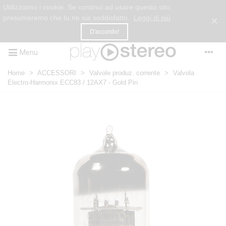
Utilizziamo i cookie. Se continui ad usare questo sito,
presumeremo che tu ne sia soddisfatto.
Leggi di più
×
D'accordo!
Menu
Home
>
ACCESSORI
>
Valvole produz. corrente
>
Valvola
Electro-Harmonix ECC83 / 12AX7 - Gold Pin