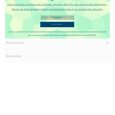
Iscriviti ora e ricevi un codice sconto del 5% sul tuo primo acquisto
Oltre 20.000 appassionati di musica e hi-fi si sono già iscritti
Iscriviti
Il tuo indirizzo email sarà utilizzato esclusivamente per inviarti la newsletter di PlayStereo. Potrai disiscriverti in qualsiasi momento con un solo clic all’interno della newsletter.
Autorizzo consapevolmente il trattamento dei dati personali inseriti in questo sito ai sensi del Regolamento (UE) 2016/679.
Recensioni
Domande