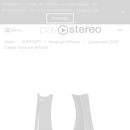
Utilizziamo i cookie. Se continui ad usare questo sito,
presumeremo che tu ne sia soddisfatto.
Leggi di più
×
D'accordo!
Menu
Home
>
SUPPORTI
>
Stand per Diffusori
>
Quadraspire QV60
Coppia Stand per diffusori