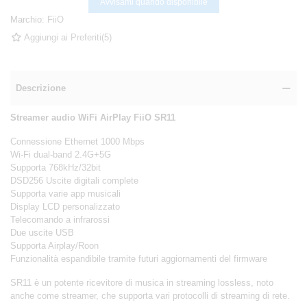
Avvisami quando disponibile
Marchio:
FiiO
Aggiungi ai Preferiti
(
5
)
Descrizione
Streamer audio WiFi AirPlay FiiO SR11
Connessione Ethernet 1000 Mbps
Wi-Fi dual-band 2.4G+5G
Supporta 768kHz/32bit
DSD256 Uscite digitali complete
Supporta varie app musicali
Display LCD personalizzato
Telecomando a infrarossi
Due uscite USB
Supporta Airplay/Roon
Funzionalità espandibile tramite futuri aggiornamenti del firmware
SR11 è un potente ricevitore di musica in streaming lossless, noto
anche come streamer, che supporta vari protocolli di streaming di rete.