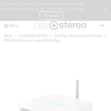
Utilizziamo i cookie. Se continui ad usare questo sito,
presumeremo che tu ne sia soddisfatto.
Leggi di più
×
D'accordo!
Menu
Home
>
COMPUTER MUSIC
>
Net-Play, Streaming & Multiroom
>
FiiO SR11 Streamer audio WiFi AirPlay