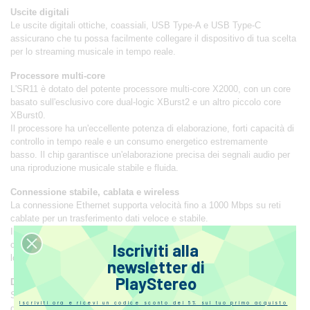
Uscite digitali
Le uscite digitali ottiche, coassiali, USB Type-A e USB Type-C
assicurano che tu possa facilmente collegare il dispositivo di tua scelta
per lo streaming musicale in tempo reale.
Processore multi-core
L'SR11 è dotato del potente processore multi-core X2000, con un core
basato sull'esclusivo core dual-logic XBurst2 e un altro piccolo core
XBurst0.
Il processore ha un'eccellente potenza di elaborazione, forti capacità di
controllo in tempo reale e un consumo energetico estremamente
basso. Il chip garantisce un'elaborazione precisa dei segnali audio per
una riproduzione musicale stabile e fluida.
Connessione stabile, cablata e wireless
La connessione Ethernet supporta velocità fino a 1000 Mbps su reti
cablate per un trasferimento dati veloce e stabile.
Il modulo Wi-Fi AP6256 supporta reti wireless dual-band sia a 2,4 GHz
che a 5 GHz, fornendo una trasmissione wireless stabile di audio
Iscriviti alla
lossless.
newsletter di
PlayStereo
Display LCD personalizzato
Sullo schermo puoi vedere rapidamente la modalità operativa del
Iscriviti ora e ricevi un codice sconto del 5% sul tuo primo acquisto
dispositivo, lo stato della rete e il volume corrente.