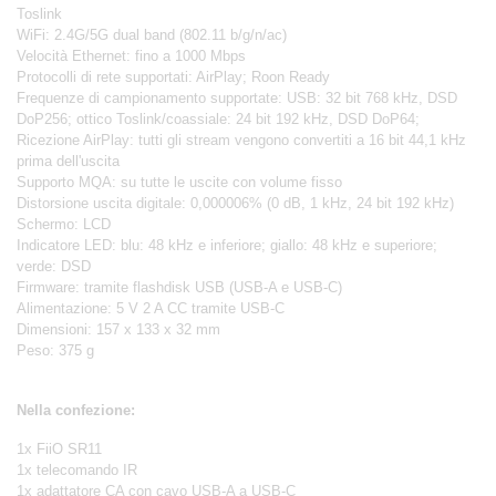
Toslink
WiFi: 2.4G/5G dual band (802.11 b/g/n/ac)
Velocità Ethernet: fino a 1000 Mbps
Protocolli di rete supportati: AirPlay; Roon Ready
Frequenze di campionamento supportate: USB: 32 bit 768 kHz, DSD
DoP256; ottico Toslink/coassiale: 24 bit 192 kHz, DSD DoP64;
Ricezione AirPlay: tutti gli stream vengono convertiti a 16 bit 44,1 kHz
prima dell'uscita
Supporto MQA: su tutte le uscite con volume fisso
Distorsione uscita digitale: 0,000006% (0 dB, 1 kHz, 24 bit 192 kHz)
Schermo: LCD
Indicatore LED: blu: 48 kHz e inferiore; giallo: 48 kHz e superiore;
verde: DSD
Firmware: tramite flashdisk USB (USB-A e USB-C)
Alimentazione: 5 V 2 A CC tramite USB-C
Dimensioni: 157 x 133 x 32 mm
Peso: 375 g
Nella confezione:
1x FiiO SR11
1x telecomando IR
1x adattatore CA con cavo USB-A a USB-C