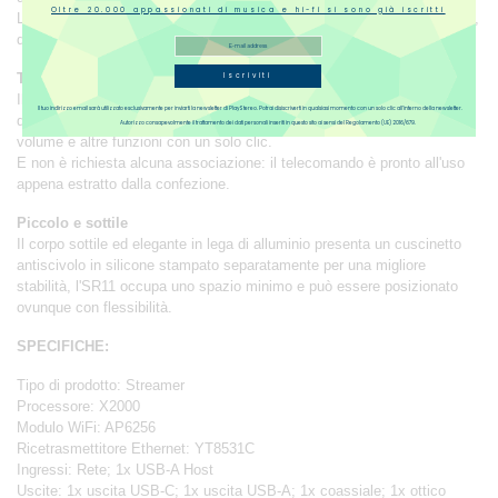
Oltre 20.000 appassionati di musica e hi-fi si sono già iscritti
La manopola rotante ti consente di eseguire facilmente varie operazioni,
dandoti il ​​pieno controllo.
Telecomando a infrarossi
Iscriviti
Il telecomando a infrarossi in dotazione consente di controllare a lunga
Il tuo indirizzo email sarà utilizzato esclusivamente per inviarti la newsletter di PlayStereo. Potrai disiscriverti in qualsiasi momento con un solo clic all’interno della newsletter.
distanza e semplifica notevolmente la selezione di ingresso, uscita,
Autorizzo consapevolmente il trattamento dei dati personali inseriti in questo sito ai sensi del Regolamento (UE) 2016/679.
volume e altre funzioni con un solo clic.
E non è richiesta alcuna associazione: il telecomando è pronto all'uso
appena estratto dalla confezione.
Piccolo e sottile
Il corpo sottile ed elegante in lega di alluminio presenta un cuscinetto
antiscivolo in silicone stampato separatamente per una migliore
stabilità, l'SR11 occupa uno spazio minimo e può essere posizionato
ovunque con flessibilità.
SPECIFICHE:
Tipo di prodotto: Streamer
Processore: X2000
Modulo WiFi: AP6256
Ricetrasmettitore Ethernet: YT8531C
Ingressi: Rete; 1x USB-A Host
Uscite: 1x uscita USB-C; 1x uscita USB-A; 1x coassiale; 1x ottico