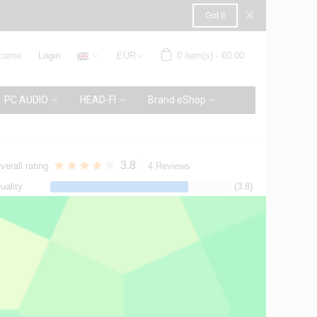
×
Got it
come
Login
EUR
0
item(s)
-
€0.00
PC AUDIO
HEAD-FI
Brand eShop
3.8
verall rating
4 Reviews
uality
(3.8)