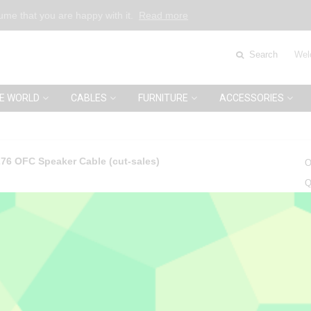
sume that you are happy with it.
Read more
Search
Wel
E WORLD
CABLES
FURNITURE
ACCESSORIES
76 OFC Speaker Cable (cut-sales)
O
Q