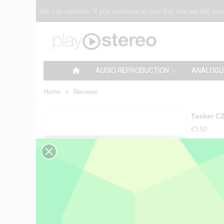
We use cookies. If you continue to use this site we will as
AUDIO REPRODUCTION
ANALOGU
Home
>
Reviews
Tasker C2
€3.50