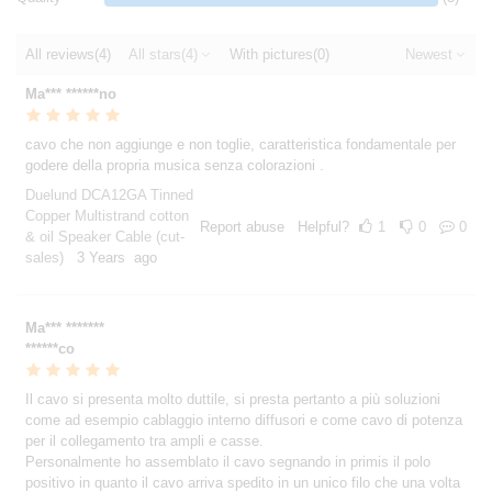
All reviews
(4)
All stars
(4)
With pictures
(0)
Newest
Ma*** ******no
cavo che non aggiunge e non toglie, caratteristica fondamentale per
godere della propria musica senza colorazioni .
Duelund DCA12GA Tinned
Copper Multistrand cotton
Report abuse
Helpful?
1
0
0
& oil Speaker Cable (cut-
sales)
3 Years ago
Ma*** *******
******co
Il cavo si presenta molto duttile, si presta pertanto a più soluzioni
come ad esempio cablaggio interno diffusori e come cavo di potenza
per il collegamento tra ampli e casse.
Personalmente ho assemblato il cavo segnando in primis il polo
positivo in quanto il cavo arriva spedito in un unico filo che una volta