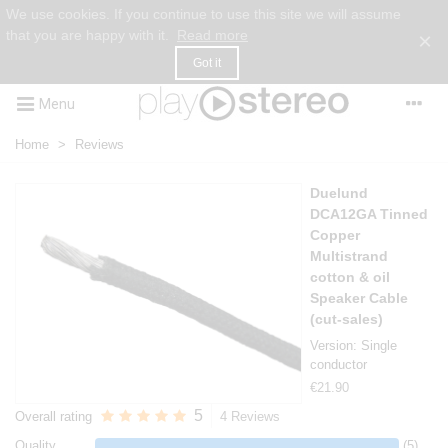
We use cookies. If you continue to use this site we will assume
that you are happy with it.
Read more
×
Got it
Menu
Home
>
Reviews
Duelund
DCA12GA Tinned
Copper
Multistrand
cotton & oil
Speaker Cable
(cut-sales)
Version: Single
conductor
€21.90
5
Overall rating
4 Reviews
Quality
(5)