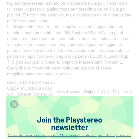
tagliato deve essere marcato per distinguere i due poli. Pertanto ho
utilizzato un pezzo di guaina rossa termorestringente per i due poli
positivi. E' tutto molto semplice, ma è necessaria un pò di attenzione
per fare un buon lavoro.
Il collegamento è diretto con filo spellato, come suggerito in vari
articoli. Il cavo ha sostituito un MIT Shotgun S3 in BW, ma per il
momento mi riservo di fare commenti sul risultato finale dato che una
volta installato necessità di tempo per un adeguato rodaggio. Le
prime impressioni sono molto buone, ovviamente, in rapporto al mio
personale impianto che è composto da Leben CS300 X, Lector Cdp
7, Sigma Acoustic Orchestra, prephono Mastersound PhonoM 1.
Credo di aver trovato un cavo molto naturale che si sposa
magnificamente con ampli a valvole.
Duelund DCA12GA Tinned
Copper Multistrand cotton
Report abuse
Helpful?
0
0
0
& oil Speaker Cable (cut-
sales)
2 Years ago
Join the Playstereo
Ma*** *******
newsletter
******co
Subscribe now and receive a 5% discount code on your first purchase