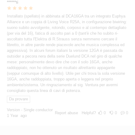
******ti
Installato (spellato) in abbinata al DCA16GA tra un integrato Euphya
Alliance e un coppia di Living Voice R25A, in configurazione biwiring:
suono subito avvolgente, rotondo, corposo e al contempo dettagliato
(per via del 16), fatica di ascolto pari a 0 (tant'è che ho subito ri-
ascoltato tutta l'Elektra di R.Strauss senza nemmeno cercare il
libretto, in altre parole rende piacevole anche musica complessa ed
aggressiva). In alcuni forum italiani la versione 12GA è passata da
outsider a pecora nera della serie Duelund DCA nel giro di qualche
mese: personalmente devo dire che con il solo 16GA, anche
raddoppiato, non ho ottenuto un risultato altrettanto appagante
(seppur comunque di alto livello). Utile per chi trova la sola versione
16GA, anche raddoppiata, troppo aperta o leggera nel proprio
ambiente/sistema. Un ringraziamento al sig. Ventura per avermi
consigliato questa linea di cavi di potenza.
Da provare
Version - Single conductor
Report abuse
Helpful?
0
0
0
1 Year ago