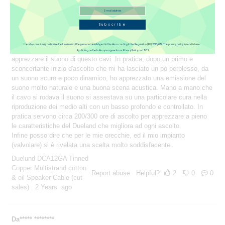
Il cavo si presente ben costruito in un unico spezzone. Pertanto va
assemblato e tagliato con cura per avere la stessa misura per
canale. Ho preferito inserire il cavo nel mio impianto senza l'uso di
Subscribe
banane o forcelle, ma solo cavo spellato come suggerito dal
costruttore. Per apprezzare la naturalezza e le sue caratteristiche è
I hereby consciously authorize the treatment of the personal details typed in this site according to the Regulation (EU) 2016/679. The privacy policy to read is here
necessario attedere un pò. Il rodaggio, in questo caso, è d'obbligo per
By clicking on the button you agree to our Privacy Policy and TOS.
apprezzare il suono di questo cavi. In pratica, dopo un primo e
sconcertante inizio d'ascolto che mi ha lasciato un pò perplesso, da
un suono scuro e poco dinamico, ho apprezzato una emissione del
suono molto naturale e una buona scena acustica. Mano a mano che
il cavo si rodava il suono si assestava su una particolare cura nella
riproduzione dei medio alti con un basso profondo e controllato. In
pratica servono circa 200/300 ore di ascolto per apprezzare a pieno
le caratteristiche del Dueland che migliora ad ogni ascolto.
Infine posso dire che per le mie orecchie, ed il mio impianto
(valvolare) si è rivelata una scelta molto soddisfacente.
Duelund DCA12GA Tinned
Copper Multistrand cotton
Report abuse
Helpful?
2
0
0
& oil Speaker Cable (cut-
sales)
2 Years ago
Da***** ********