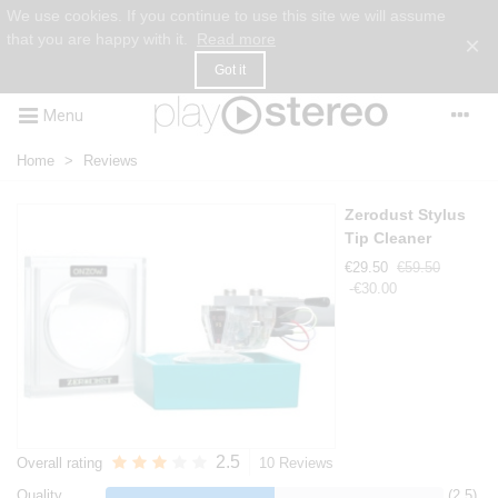
We use cookies. If you continue to use this site we will assume
that you are happy with it.
Read more
×
Got it
Menu
Home
>
Reviews
Zerodust Stylus
Tip Cleaner
€29.50
€59.50
-€30.00
2.5
Overall rating
10 Reviews
Quality
(2.5)