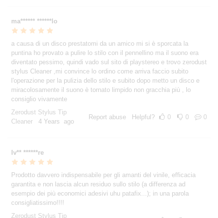
ma****** ******lo
a causa di un disco prestatomi da un amico mi si è sporcata la
puntina ho provato a pulire lo stilo con il pennellino ma il suono era
diventato pessimo, quindi vado sul sito di playstereo e trovo zerodust
stylus Cleaner ,mi convince lo ordino come arriva faccio subito
l'operazione per la pulizia dello stilo e subito dopo metto un disco e
miracolosamente il suono è tornato limpido non gracchia più , lo
consiglio vivamente
Zerodust Stylus Tip
Report abuse
Helpful?
0
0
0
Cleaner
4 Years ago
Iv** ******re
Prodotto davvero indispensabile per gli amanti del vinile, efficacia
garantita e non lascia alcun residuo sullo stilo (a differenza ad
esempio dei più economici adesivi uhu patafix...); in una parola
consigliatissimo!!!!
Zerodust Stylus Tip