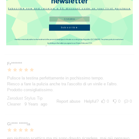
newsletter
*****li
Subscribe now and receive a 5% discount code on your first purchase
Ottimo prodotto pulisce alla perfezione lo stilo, senza paura di fare
danno con pennellino e liquidi. Complimenti allo staff di play stereo
Subscribe
per la rapidità nella consegna e professionalità.
Zerodust Stylus Tip
I hereby consciously authorize the treatment of the personal details typed in this site according to the Regulation (EU) 2016/679. The privacy policy to read is here
Report abuse
Helpful?
0
0
0
Cleaner
12 Years ago
By clicking on the button you agree to our Privacy Policy and TOS.
Fr*******
Pulisce la testina perfettamente in pochissimo tempo.
Riesco a fare la pulizia anche tra l'ascolto di un vinile e l'altro.
Prodotto consigliatissimo.
Zerodust Stylus Tip
Report abuse
Helpful?
0
0
0
Cleaner
9 Years ago
Gi**** *****la
ero piuttosto scettico ma mi sono dovuto ricredere, mai più pensavo