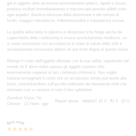
gel in oggetto oltre ad essere estremamente pratico, rapido e sicuro,
produce risultati immediatamente e macroscopicamente udibili sotto
ogni aspetto: drastica riduzione della distorsione e del rumore di
fondo, maggior naturalezza, tridimensionalità e trasparenza sonora.
La qualità della lente in plastica in dotazione (che funge anche da
coperchietto della confezione) è invece assolutamente mediocre; se
si vuole esaminare con accuratezza lo stato di salute dello stilo è
assolutamente necessario dotarsi di una lente degna di questo nome.
Ritengo il costo dell'oggetto allineato con la sua utilità, soprattutto nel
mondo 'hi fi' dove molto spesso gli oggetti costano cifre
enormemente superiori al loro contenuto intrinseco. Non voglio
tuttavia immaginare il costo che un accessorio simile può avere alla
fonte, concentrandomi sull'ascolto indistorto dei beneamati vinili che
ritornano così a cantarre in tutto il loro splendore.
Zerodust Stylus Tip
Report abuse
Helpful?
0
0
0
Cleaner
13 Years ago
fa*** ***hi