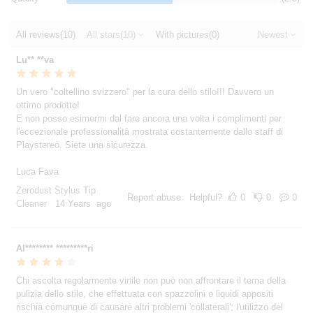
All reviews
(10)
All stars
(10)
With pictures
(0)
Newest
Lu** **va
Un vero "coltellino svizzero" per la cura dello stilo!!! Davvero un
ottimo prodotto!
E non posso esimermi dal fare ancora una volta i complimenti per
l'eccezionale professionalità mostrata costantemente dallo staff di
Playstereo. Siete una sicurezza.
Luca Fava
Zerodust Stylus Tip
Report abuse
Helpful?
0
0
0
Cleaner
14 Years ago
Al******** *********ri
Chi ascolta regolarmente vinile non può non affrontare il tema della
pulizia dello stilo, che effettuata con spazzolini o liquidi appositi
rischia comunque di causare altri problemi 'collaterali'; l'utilizzo del