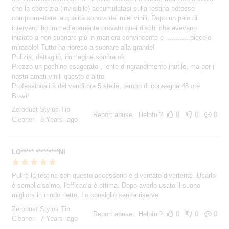
che la sporcizia (invisibile) accumulatasi sulla testina potesse
compromettere la qualità sonora dei miei vinili, Dopo un paio di
interventi ho immediatamente provato quei dischi che avevano
iniziato a non suonare più in maniera convincente e ............piccolo
miracolo! Tutto ha ripreso a suonare alla grande!
Pulizia, dettaglio, immagine sonora ok
Prezzo un pochino esagerato , lente d'ingrandimento inutile, ma per i
nostri amati vinili questo e altro
Professionalità del venditore 5 stelle, tempo di consegna 48 ore
Bravi!
Zerodust Stylus Tip
Report abuse
Helpful?
0
0
0
Cleaner
8 Years ago
LO***** *********NI
Pulire la testina con questo accessorio è diventato divertente. Usarlo
è semplicissimo, l'efficacia è ottima. Dopo averlo usato il suono
migliora in modo netto. Lo consiglio senza riserve.
Zerodust Stylus Tip
Report abuse
Helpful?
0
0
0
Cleaner
7 Years ago