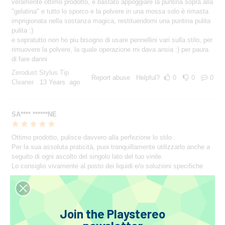
veramente ottimo prodotto, e bastato appoggiare la puntina sopra alla
"gelatina" e tutto lo sporco e la polvere in una mossa solo è rimasta
imprigionata nella sostanza magica, restituendomi una puntina pulita
pulita :)
e sopratutto non ho piu bisogno di usare pennellini vari sulla stilo, per
rimuovere la polvere, la quale operazione mi dava ansia :) per paura
di fare danni
Zerodust Stylus Tip
Report abuse
Helpful?
0
0
0
Cleaner
13 Years ago
SA**** ******NE
Ottimo prodotto, pulisce davvero alla perfezione lo stilo .
Per la sua assoluta praticità, puoi tranquillamente utilizzarlo anche a
seguito di ogni ascolto del singolo lato del tuo vinile.
Lo consiglio vivamente al posto dei liquidi e/o soluzioni specifiche
Zerodust Stylus Tip
Report abuse
Helpful?
0
0
0
Cleaner
12 Years ago
Join the Playstereo
el******** ******