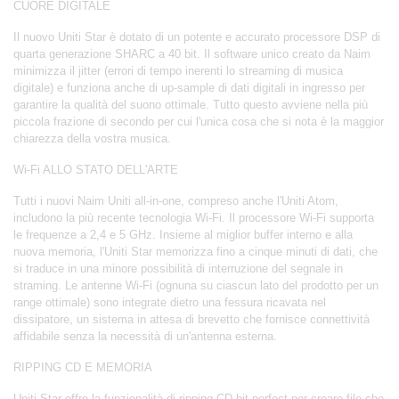
CUORE DIGITALE
Il nuovo Uniti Star è dotato di un potente e accurato processore DSP di
quarta generazione SHARC a 40 bit. Il software unico creato da Naim
minimizza il jitter (errori di tempo inerenti lo streaming di musica
digitale) e funziona anche di up-sample di dati digitali in ingresso per
garantire la qualità del suono ottimale. Tutto questo avviene nella più
piccola frazione di secondo per cui l'unica cosa che si nota è la maggior
chiarezza della vostra musica.
Wi-Fi ALLO STATO DELL'ARTE
Tutti i nuovi Naim Uniti all-in-one, compreso anche l'Uniti Atom,
includono la più recente tecnologia Wi-Fi. Il processore Wi-Fi supporta
le frequenze a 2,4 e 5 GHz. Insieme al miglior buffer interno e alla
nuova memoria, l'Uniti Star memorizza fino a cinque minuti di dati, che
si traduce in una minore possibilità di interruzione del segnale in
straming. Le antenne Wi-Fi (ognuna su ciascun lato del prodotto per un
range ottimale) sono integrate dietro una fessura ricavata nel
dissipatore, un sistema in attesa di brevetto che fornisce connettività
affidabile senza la necessità di un'antenna esterna.
RIPPING CD E MEMORIA
Uniti Star offre la funzionalità di ripping CD bit-perfect per creare file che